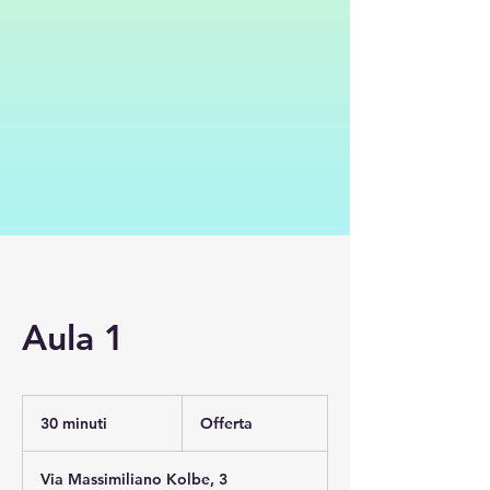
Aula 1
Offerta
30 minuti
3
Offerta
0
m
Via Massimiliano Kolbe, 3
i