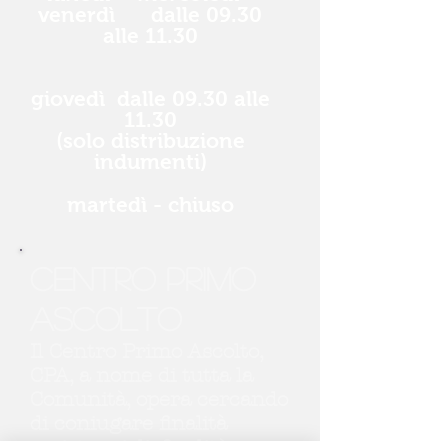
venerdì dalle 09.30
alle 11.30
giovedì dalle 09.30 alle
11.30
(solo distribuzione
indumenti)
martedì - chiuso
Centro Primo
Ascolto
Il Centro Primo Ascolto,
CPA, a nome di tutta la
Comunità, opera cercando
di coniugare finalità
assistenziali, finalità